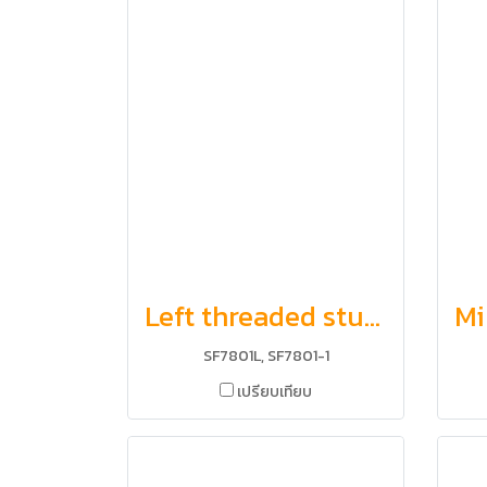
Left threaded stud terminal, Right threaded stud terminal
SF7801L, SF7801-1
เปรียบเทียบ