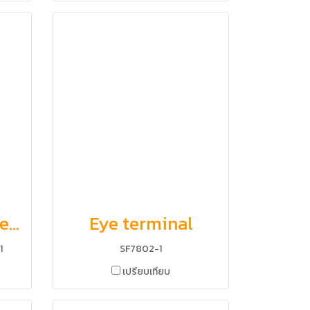
Left threaded eye and nut, Right threaded eye and nut
Eye terminal
1
SF7802-1
เปรียบเทียบ