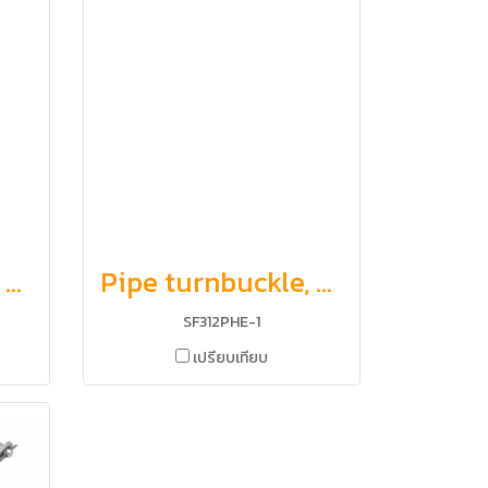
Pipe turnbuckle, eye and toggle
Pipe turnbuckle, Hook and eye
SF312PHE-1
เปรียบเทียบ