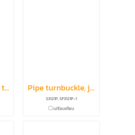
Pipe turnbuckle, toggle and swage stud
Pipe turnbuckle, jaw and swage stud
S3121P, SF3121P-1
เปรียบเทียบ