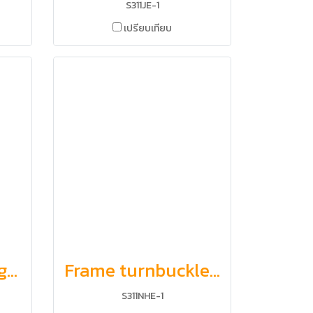
S311JE-1
เปรียบเทียบ
Left threaded toggle, Right threaded toggle
Frame turnbuckle with nut, hook and eye
S311NHE-1