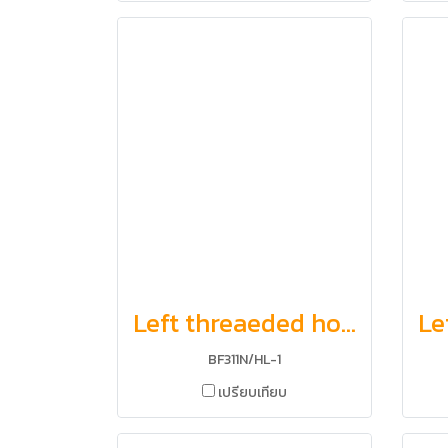
Left threaeded hook and nut, Right threaeded hook and nut
BF311N/HL-1
เปรียบเทียบ