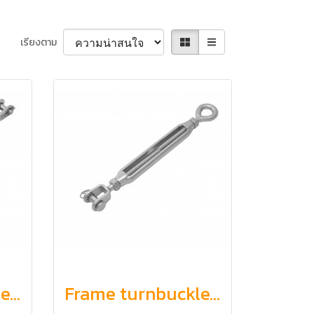
เรียงตาม
Frame turnbuckle, jaw and jaw (metric thread)
Frame turnbuckle, jaw and eye