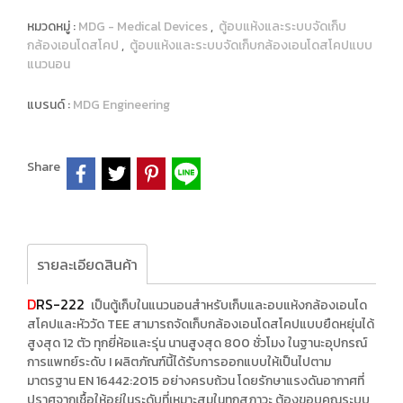
หมวดหมู่ :
MDG - Medical Devices
,
ตู้อบแห้งและระบบจัดเก็บ
กล้องเอนโดสโคป
,
ตู้อบแห้งและระบบจัดเก็บกล้องเอนโดสโคปแบบ
แนวนอน
แบรนด์ :
MDG Engineering
Share
รายละเอียดสินค้า
D
RS-222
เป็นตู้เก็บในแนวนอนสำหรับเก็บและอบแห้งกล้องเอนโด
สโคปและหัววัด TEE สามารถจัดเก็บกล้องเอนโดสโคปแบบยืดหยุ่นได้
สูงสุด 12 ตัว ทุกยี่ห้อและรุ่น นานสูงสุด 800 ชั่วโมง ในฐานะอุปกรณ์
การแพทย์ระดับ I ผลิตภัณฑ์นี้ได้รับการออกแบบให้เป็นไปตาม
มาตรฐาน EN 16442:2015 อย่างครบถ้วน โดยรักษาแรงดันอากาศที่
ปราศจากเชื้อให้อยู่ในระดับที่เหมาะสมในทุกสภาวะ ต้องขอบคุณระบบ