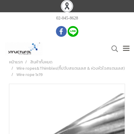
02-045-8628
หน้าแรก
สินค้าทั้งหมด
Wire ropes&Thimbles(กิ๊ปจับสแตนเลส & ห่วงหัวใจสแตนเลส)
Wire rope 1x19