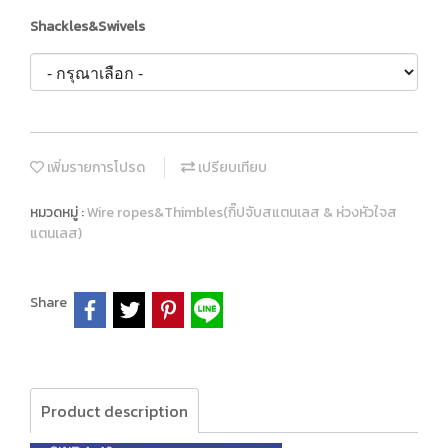
Shackles&Swivels
เพิ่มรายการโปรด
เปรียบเทียบ
หมวดหมู่ :
Wire ropes&Thimbles(กิ๊ปจับสแตนเลส & ห่วงหัวใจส
แตนเลส)
Share
Product description