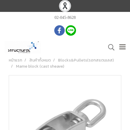
02-045-8628
หน้าแรก
สินค้าทั้งหมด
Blocks&Pullets(รอกสแตนเลส)
Mame block (cast sheave)