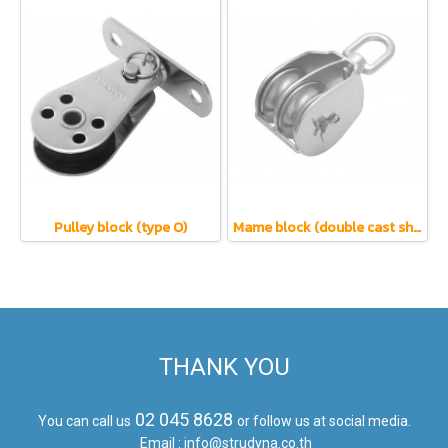
Pulley block (type O)
Mame block (double cast sheave)
THANK YOU
02 045 8628
You can call us
or follow us at social media.
Email : info@strudyna.co.th